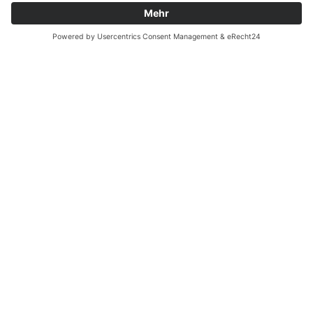
Personen als
mehr aus, nur Ihren
angegeben) wird die
Namen zu nennen, damit
Karte sofort entzogen.
wir Sie zuordnen können.
>>> Es ist auch
ausreichend, wenn Sie ein
scharfes Foto der
Saisonkarte auf Ihrem
Handy vorzeigen.