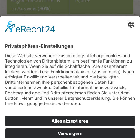
Begleitperson und “B“
15,00 €
im Ausweis (80%)
Saisonkarte 2026
Saisonkarte Kind /
60,00 €
Erwachsene pro
Person
Familiensaisonkarte 4
220,00 €
Personen
Saisonkarten sind nicht
Bitte bringen Sie zu
übertragbar und vom
jedem Besuch bei uns
Rückgaberecht
Ihre aktuelle
Saisonkarte
ausgeschlossen.
Bei
zum Einscannen an der
Missbrauch (z.B.
Kasse mit
. Aufgrund
Weitergabe oder
einer Systemumstellung
Mitnahme anderer
reicht es leider
nicht