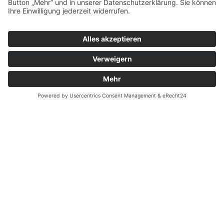
bereits im Ortskern von Dötlingen beginnt.
Wie lange bleibt man im Park?
Wir empfehlen mindestens 2 Stunden einzuplanen.
Innerhalb der Öffnungszeiten dürfen Sie natürlich
länger bleiben. Um spätestens 18.15 Uhr bitten wir
Sie, den großen Spielplatz hinten im Park zu
verlassen, damit Sie in aller Ruhe um 19 Uhr am
Ausgang sind.
Was zahlt ein zweijähriges Kind?
Nichts, erst ab 3 Jahren ist der Eintritt zu
entrichten.
Gibt es Familientickets?
Nein, nur Einzelkarten. Aber es gibt Familientickets
für die ganze Saison als Saisonkarte.
Wo finde ich im Park die sanitären Anlagen?