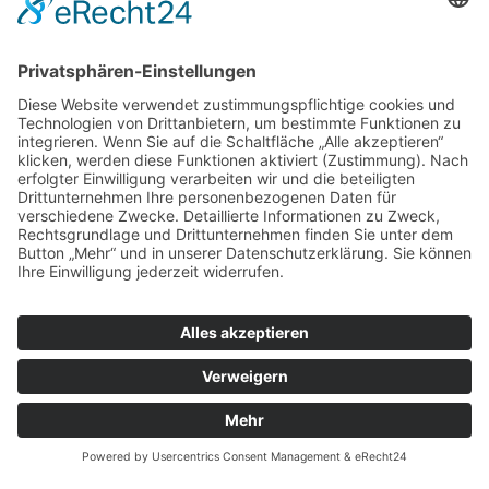
Impressum
Angaben gemäß § 5 TMG
Wild- und Freizeitpark Ostrittrum Riesmeier GmbH & Co
KG
Rittrumer Kirchweg 29
27801 Dötlingen
Handelsregister: HRA 205324
Registergericht: Oldenburg
Vertreten durch:
Riesmeier Verwaltung-GmbH
Diese vertreten durch:
Thomas und Tanja Riesmeier
Handelsregister: HRB 211713
Registergericht: Oldenburg